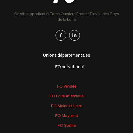
Ce site appartient à Force Ouvrière France Travail des Pays
de la Loire
Unions départementales
FO au National
FO Vendée
FO Loire Atlantique
FO Maine et Loire
FO Mayenne
FO Sarthe