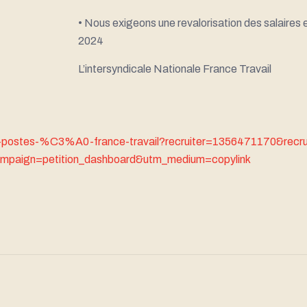
• Nous exigeons une revalorisation des salaires e
2024
L’intersyndicale Nationale France Travail
de-postes-%C3%A0-france-travail?recruiter=1356471170&rec
mpaign=petition_dashboard&utm_medium=copylink