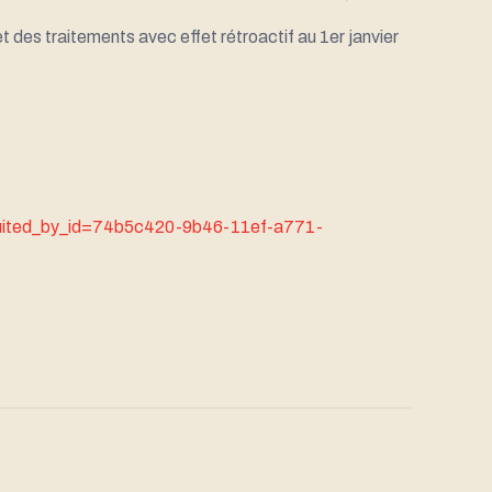
t des traitements avec effet rétroactif au 1er janvier
ruited_by_id=74b5c420-9b46-11ef-a771-