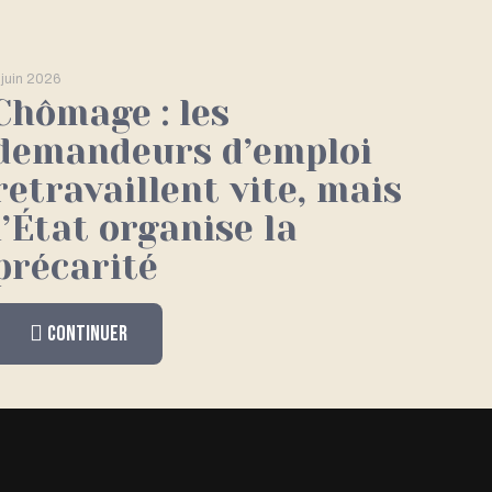
 juin 2026
Chômage : les
demandeurs d’emploi
retravaillent vite, mais
l’État organise la
précarité
Continuer