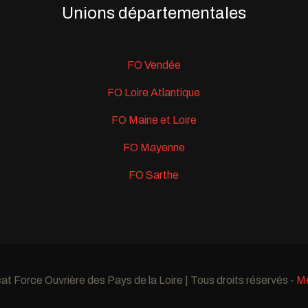
Unions départementales
FO Vendée
FO Loire Atlantique
FO Maine et Loire
FO Mayenne
FO Sarthe
t Force Ouvrière des Pays de la Loire | Tous droits réservés -
Me