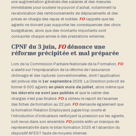
une augmentation générale des salaires et des mesures
immédiates pour soutenir le pouvoir d’achat, notamment la
revalorisation des remboursements de déplacements et des
prises en charge des repas et nuitées.
FO
rappelle que les
agents ne doivent pas supporter les conséquences des choix
budgétaires, alors que des montants importants sont
consacrés chaque année à des prestations externes.
CPNF du 3 juin,
FO
dénonce une
réforme précipitée et mal préparée
Lors de la Commission Paritaire Nationale de la Formation,
FO
a alerté sur l’impréparation de la réforme de l’assurance
chômage et des ruptures conventionnelles, dont l’application
est prévue dès le
1er septembre
2026. La Direction prévoit de
former 8 000 agents
en plein mois de juillet
, alors même que
les décrets ne sont pas publiés
et que le cahier des
charges n’est pas finalisé.
FO
a obtenu le report de l’examen
des fiches de formation au 22 juin.
FO
demande également que
la formation Relation Employeurs jugée trop courte et
l’introduction d’indicateurs renforçant la pression sur les agents,
soit revue dans son ensemble.
FO
pointe enfin un manque de
représentativité dans le bilan formation 2025 et l’abandon du
dispositif AFEST faute de moyens internes.