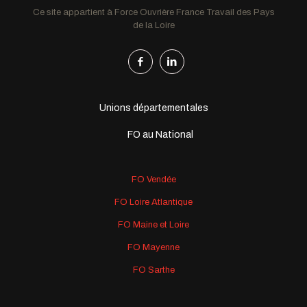
Ce site appartient à Force Ouvrière France Travail des Pays
de la Loire
Unions départementales
FO au National
FO Vendée
FO Loire Atlantique
FO Maine et Loire
FO Mayenne
FO Sarthe